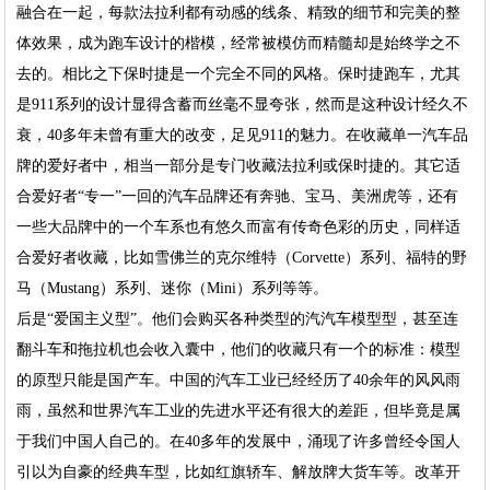
融合在一起，每款法拉利都有动感的线条、精致的细节和完美的整
体效果，成为跑车设计的楷模，经常被模仿而精髓却是始终学之不
去的。相比之下保时捷是一个完全不同的风格。保时捷跑车，尤其
是911系列的设计显得含蓄而丝毫不显夸张，然而是这种设计经久不
衰，40多年未曾有重大的改变，足见911的魅力。在收藏单一汽车品
牌的爱好者中，相当一部分是专门收藏法拉利或保时捷的。其它适
合爱好者“专一”一回的汽车品牌还有奔驰、宝马、美洲虎等，还有
一些大品牌中的一个车系也有悠久而富有传奇色彩的历史，同样适
合爱好者收藏，比如雪佛兰的克尔维特（Corvette）系列、福特的野
马（Mustang）系列、迷你（Mini）系列等等。
后是“爱国主义型”。他们会购买各种类型的汽汽车模型型，甚至连
翻斗车和拖拉机也会收入囊中，他们的收藏只有一个的标准：模型
的原型只能是国产车。中国的汽车工业已经经历了40余年的风风雨
雨，虽然和世界汽车工业的先进水平还有很大的差距，但毕竟是属
于我们中国人自己的。在40多年的发展中，涌现了许多曾经令国人
引以为自豪的经典车型，比如红旗轿车、解放牌大货车等。改革开